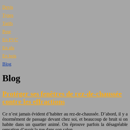
Devis
Types
Tarifs
Pose
En PVC
En alu
En bois
Blog
Blog
Protéger ses fenêtres de rez-de-chaussée
contre les effractions
Ce n’est jamais évident d’habiter au rez-de-chaussée. D’abord, il y a
énormément de passage devant chez soi, et beaucoup de bruit si on
habite dans un quartier animé. On éprouve parfois la désagréable
sensation d’avoir la rue dans son salon…