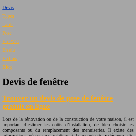
Devis
Types
Tarifs
Pose
En PVC
En alu
En bois
Blog
Devis de fenêtre
Trouver un devis de pose de fenêtre
gratuit en ligne
Lors de la rénovation ou de la construction de votre maison, il est
important d’estimer les coûts d’installation, de bien choisir les
composants ou du remplacement des menuiseries. Il existe des
informations nécessaires relatives à la menuiserie extérieure afin